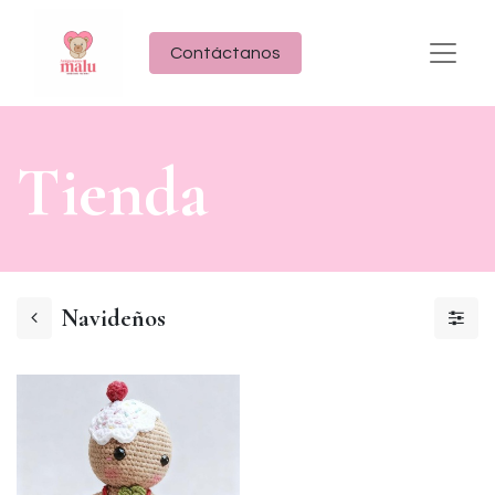
Contáctanos
Tien​da
Navideños