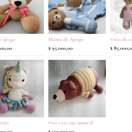
e apego
Manta de Apego
Osos de c
000,00
$
95.000,00
$
85.000,
rnio
Oso con caja musical
000,00
$
150.000,00